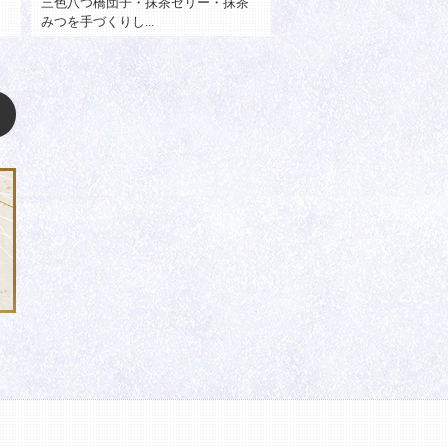
「京都下鴨神社の奉納和菓子」みた
京都発祥の「生麩」を使っ
らし団子を生地づ...
高級和菓子。 こ...