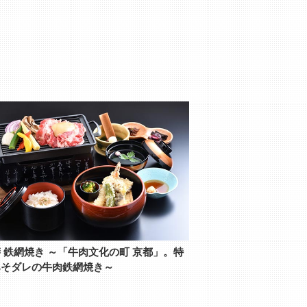
 鉄網焼き ～「牛肉文化の町 京都」。特
みそダレの牛肉鉄網焼き～