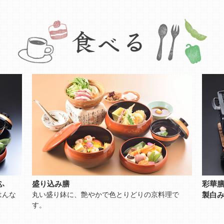
ふ
盛り込み膳
彩華膳
はんな
丸い盛り鉢に、艶やかで色とりどりの京料理で
製白
す。