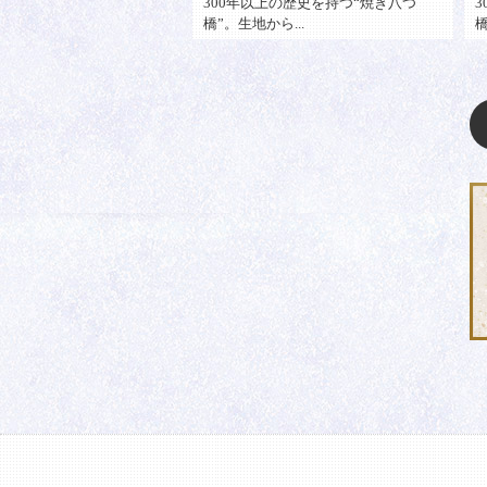
上の歴史を持つ“焼き八つ
300年以上の歴史を持つ“焼き八つ
み
ら...
橋”。生地から...